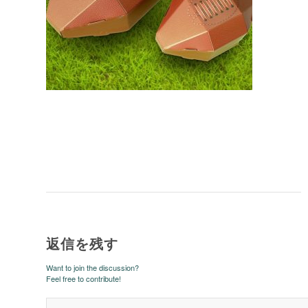
返信を残す
Want to join the discussion?
Feel free to contribute!