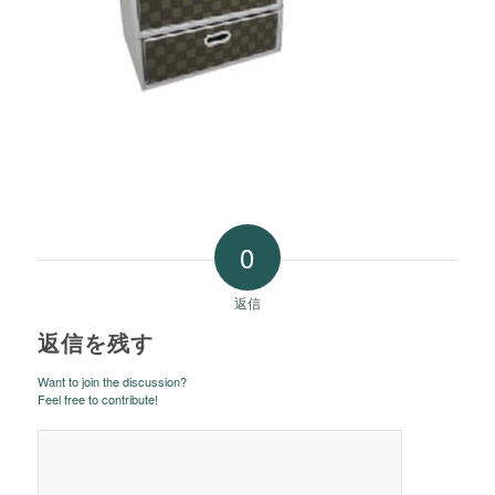
0
返信
返信を残す
Want to join the discussion?
Feel free to contribute!