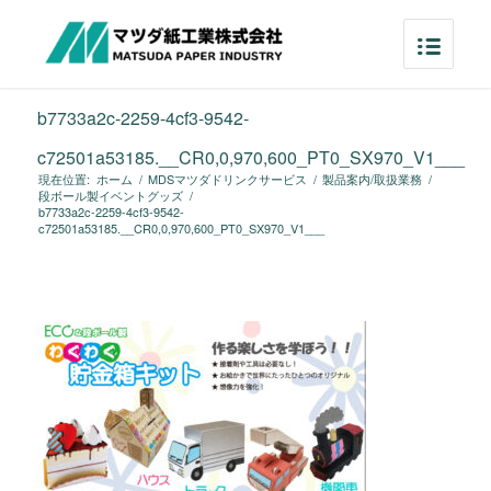
b7733a2c-2259-4cf3-9542-
c72501a53185.__CR0,0,970,600_PT0_SX970_V1___
現在位置:
ホーム
/
MDSマツダドリンクサービス
/
製品案内/取扱業務
/
段ボール製イベントグッズ
/
b7733a2c-2259-4cf3-9542-
c72501a53185.__CR0,0,970,600_PT0_SX970_V1___