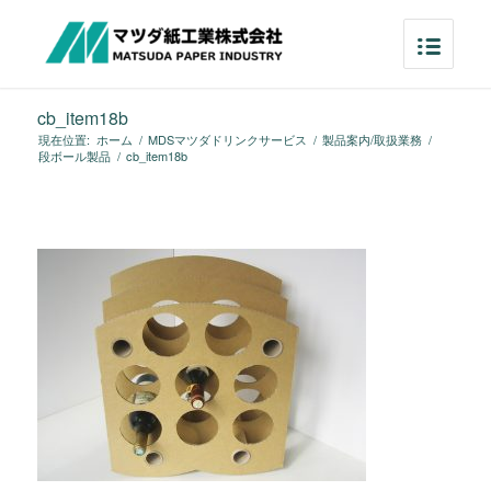
cb_item18b
現在位置:
ホーム
/
MDSマツダドリンクサービス
/
製品案内/取扱業務
/
段ボール製品
/
cb_item18b