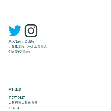
東大阪商工会議所
大阪紙器段ボール工業組合
創遊夢(交流会)
本社工場
〒577-0827
大阪府東大阪市衣摺
5-14-24