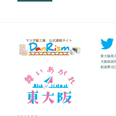
東大阪商
大阪紙器
創遊夢(交