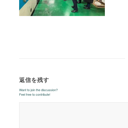
返信を残す
Want to join the discussion?
Feel free to contribute!