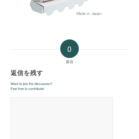
0
返信
返信を残す
Want to join the discussion?
Feel free to contribute!