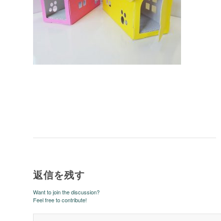
返信を残す
Want to join the discussion?
Feel free to contribute!