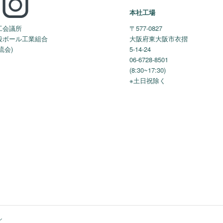
本社工場
工会議所
〒577-0827
段ボール工業組合
大阪府東大阪市衣摺
流会)
5-14-24
06-6728-8501
(8:30~17:30)
※土日祝除く
ル