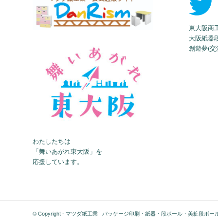
東大阪商
大阪紙器
創遊夢(交
わたしたちは
「舞いあがれ東大阪」を
応援しています。
© Copyright -
マツダ紙工業 | パッケージ印刷・紙器・段ボール・美粧段ボー