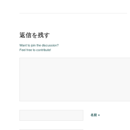
返信を残す
Want to join the discussion?
Feel free to contribute!
※
名前