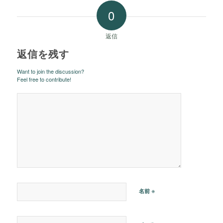
0
返信
返信を残す
Want to join the discussion?
Feel free to contribute!
※
名前