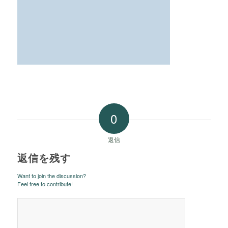
0
返信
返信を残す
Want to join the discussion?
Feel free to contribute!