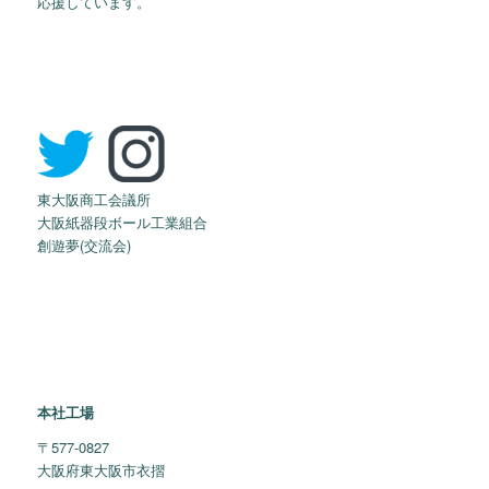
応援しています。
東大阪商工会議所
大阪紙器段ボール工業組合
創遊夢(交流会)
本社工場
〒577-0827
大阪府東大阪市衣摺