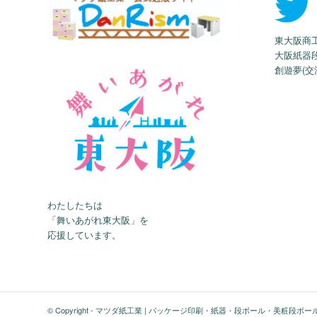
東大阪商
大阪紙器
創遊夢(交
わたしたちは
「舞いあがれ東大阪」を
応援しています。
© Copyright -
マツダ紙工業 | パッケージ印刷・紙器・段ボール・美粧段ボー