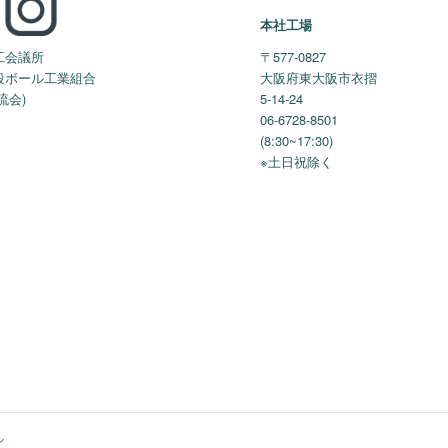
本社工場
工会議所
〒577-0827
段ボール工業組合
大阪府東大阪市衣摺
流会)
5-14-24
06-6728-8501
(8:30~17:30)
※土日祝除く
ル